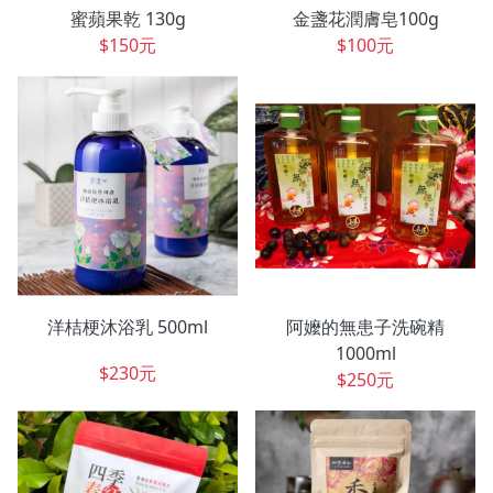
蜜蘋果乾 130g
金盞花潤膚皂100g
$150元
$100元
洋桔梗沐浴乳 500ml
阿嬤的無患子洗碗精
1000ml
$230元
$250元