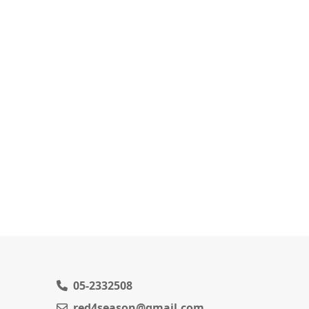
05-2332508
red4season@gmail.com