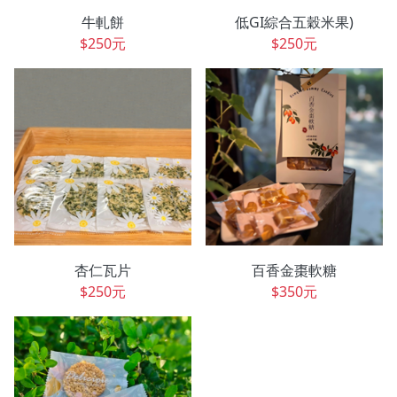
牛軋餅
低GI綜合五穀米果)
$250元
$250元
杏仁瓦片
百香金棗軟糖
$250元
$350元